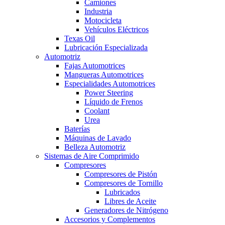
Camiones
Industria
Motocicleta
Vehículos Eléctricos​
Texas Oil
Lubricación Especializada
Automotriz
Fajas Automotrices
Mangueras Automotrices
Especialidades Automotrices
Power Steering
Líquido de Frenos
Coolant
Urea
Baterías
Máquinas de Lavado
Belleza Automotriz
Sistemas de Aire Comprimido
Compresores
Compresores de Pistón
Compresores de Tornillo
Lubricados
Libres de Aceite
Generadores de Nitrógeno
Accesorios y Complementos