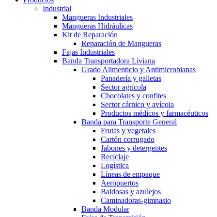
Industrial
Mangueras Industriales
Mangueras Hidráulicas
Kit de Reparación
Reparación de Mangueras
Fajas Industriales
Banda Transportadora Liviana
Grado Alimenticio y Antimicrobianas
Panadería y galletas
Sector agrícola
Chocolates y confites
Sector cárnico y avícola
Productos médicos y farmacéuticos
Banda para Transporte General
Frutas y vegetales
Cartón corrugado
Jabones y detergentes
Reciclaje
Logística
Líneas de empaque
Aeropuertos
Baldosas y azulejos
Caminadoras-gimnasio
Banda Modular