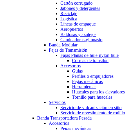
Cartón corrugado
Jabones y detergentes
Reciclaje
Logística
Líneas de empaque
Aeropuertos
Baldosas y azulejos
Caminadoras-gimnasio
Banda Modular
Fajas de Transmisión
Fajas Planas de hule-nylon-hule
Correas de transilón
Accesorios
Guías
Perfiles o empujadores
Pegas mecánicas
Herramientas
Huacales para los elevadores
Tornillo para huacales
Servicios
Servicio de vulcanización en sitio
Servicio de revestimiento de rodillo
Banda Transportadora Pesada
Accesorios
Pegas mecánicas