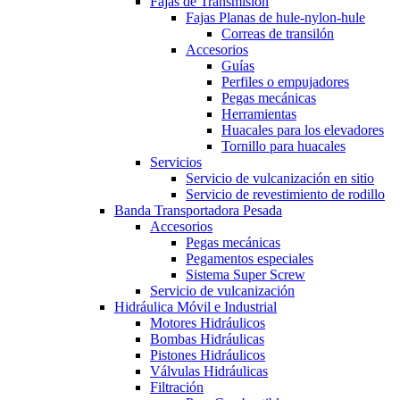
Fajas de Transmisión
Fajas Planas de hule-nylon-hule
Correas de transilón
Accesorios
Guías
Perfiles o empujadores
Pegas mecánicas
Herramientas
Huacales para los elevadores
Tornillo para huacales
Servicios
Servicio de vulcanización en sitio
Servicio de revestimiento de rodillo
Banda Transportadora Pesada
Accesorios
Pegas mecánicas
Pegamentos especiales
Sistema Super Screw
Servicio de vulcanización
Hidráulica Móvil e Industrial
Motores Hidráulicos
Bombas Hidráulicas
Pistones Hidráulicos
Válvulas Hidráulicas
Filtración