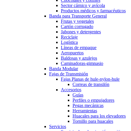
Chocolates y confites
Sector cárnico y avícola
Productos médicos y farmacéuticos
Banda para Transporte General
Frutas y vegetales
Cartón corrugado
Jabones y detergentes
Reciclaje
Logística
Líneas de empaque
Aeropuertos
Baldosas y azulejos
Caminadoras-gimnasio
Banda Modular
Fajas de Transmisión
Fajas Planas de hule-nylon-hule
Correas de transilón
Accesorios
Guías
Perfiles o empujadores
Pegas mecánicas
Herramientas
Huacales para los elevadores
Tornillo para huacales
Servicios