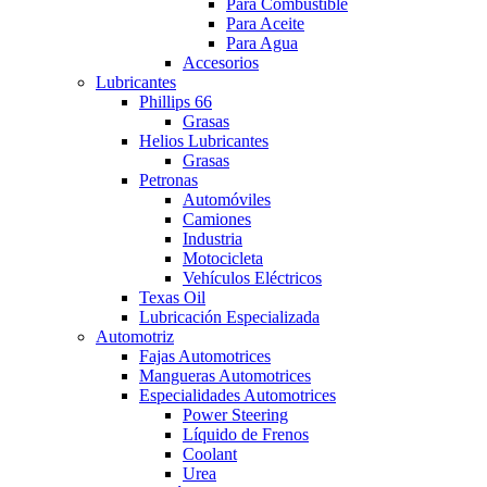
Para Combustible
Para Aceite
Para Agua
Accesorios
Lubricantes
Phillips 66
Grasas
Helios Lubricantes
Grasas
Petronas
Automóviles
Camiones
Industria
Motocicleta
Vehículos Eléctricos​
Texas Oil
Lubricación Especializada
Automotriz
Fajas Automotrices
Mangueras Automotrices
Especialidades Automotrices
Power Steering
Líquido de Frenos
Coolant
Urea