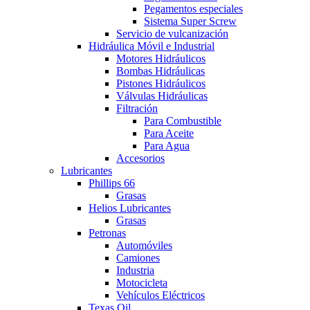
Pegamentos especiales
Sistema Super Screw
Servicio de vulcanización
Hidráulica Móvil e Industrial
Motores Hidráulicos
Bombas Hidráulicas
Pistones Hidráulicos
Válvulas Hidráulicas
Filtración
Para Combustible
Para Aceite
Para Agua
Accesorios
Lubricantes
Phillips 66
Grasas
Helios Lubricantes
Grasas
Petronas
Automóviles
Camiones
Industria
Motocicleta
Vehículos Eléctricos​
Texas Oil