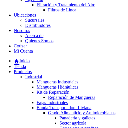
Filtración y Tratamiento del Aire
Filtros de Línea
Ubicaciones
Sucursales
Distribuidores
Nosotros
Acerca de
Quienes Somos
Cotizar
Mi Cuenta
Inicio
Tienda
Productos
Industrial
Mangueras Industriales
Mangueras Hidráulicas
Kit de Reparación
Reparación de Mangueras
Fajas Industriales
Banda Transportadora Liviana
Grado Alimenticio y Antimicrobianas
Panadería y galletas
Sector agrícola