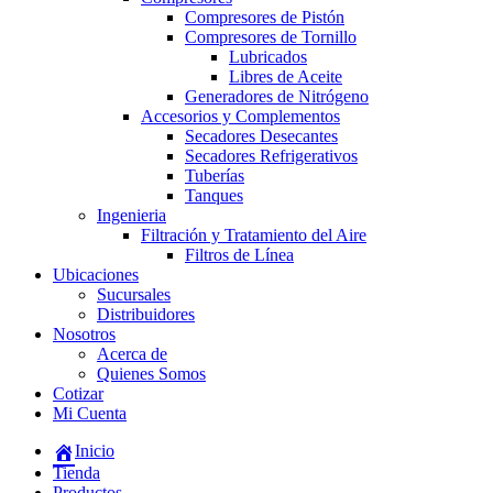
Compresores de Pistón
Compresores de Tornillo
Lubricados
Libres de Aceite
Generadores de Nitrógeno
Accesorios y Complementos
Secadores Desecantes
Secadores Refrigerativos
Tuberías
Tanques
Ingenieria
Filtración y Tratamiento del Aire
Filtros de Línea
Ubicaciones
Sucursales
Distribuidores
Nosotros
Acerca de
Quienes Somos
Cotizar
Mi Cuenta
Inicio
Tienda
Productos