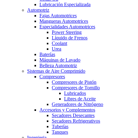
Lubricación Especializada
Automotriz
Fajas Automotrices
Mangueras Automotrices
Especialidades Automotrices
Power Steering
Líquido de Frenos
Coolant
Urea
Baterías
Máquinas de Lavado
Belleza Automotriz
Sistemas de Aire Comprimido
Compresores
Compresores de Pistón
Compresores de Tornillo
Lubricados
Libres de Aceite
Generadores de Nitrógeno
Accesorios y Complementos
Secadores Desecantes
Secadores Refrigerativos
Tuberías
Tanques
Ingenieria