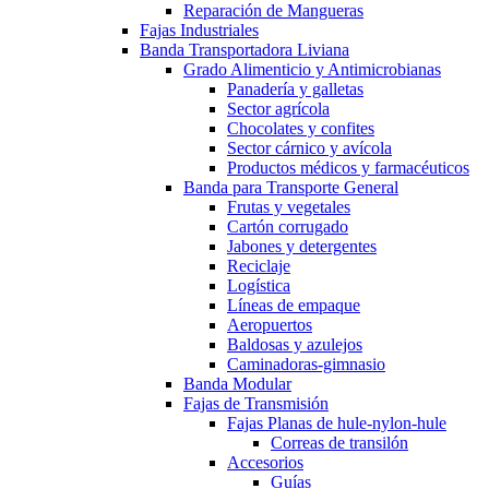
Reparación de Mangueras
Fajas Industriales
Banda Transportadora Liviana
Grado Alimenticio y Antimicrobianas
Panadería y galletas
Sector agrícola
Chocolates y confites
Sector cárnico y avícola
Productos médicos y farmacéuticos
Banda para Transporte General
Frutas y vegetales
Cartón corrugado
Jabones y detergentes
Reciclaje
Logística
Líneas de empaque
Aeropuertos
Baldosas y azulejos
Caminadoras-gimnasio
Banda Modular
Fajas de Transmisión
Fajas Planas de hule-nylon-hule
Correas de transilón
Accesorios
Guías