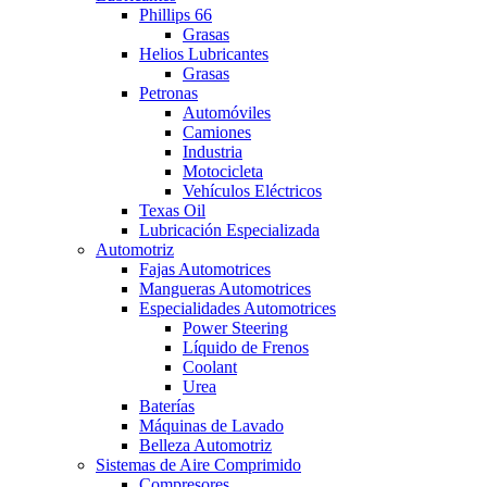
Phillips 66
Grasas
Helios Lubricantes
Grasas
Petronas
Automóviles
Camiones
Industria
Motocicleta
Vehículos Eléctricos​
Texas Oil
Lubricación Especializada
Automotriz
Fajas Automotrices
Mangueras Automotrices
Especialidades Automotrices
Power Steering
Líquido de Frenos
Coolant
Urea
Baterías
Máquinas de Lavado
Belleza Automotriz
Sistemas de Aire Comprimido
Compresores