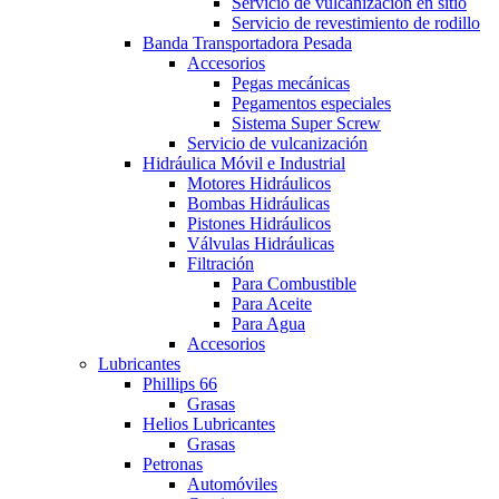
Servicio de vulcanización en sitio
Servicio de revestimiento de rodillo
Banda Transportadora Pesada
Accesorios
Pegas mecánicas
Pegamentos especiales
Sistema Super Screw
Servicio de vulcanización
Hidráulica Móvil e Industrial
Motores Hidráulicos
Bombas Hidráulicas
Pistones Hidráulicos
Válvulas Hidráulicas
Filtración
Para Combustible
Para Aceite
Para Agua
Accesorios
Lubricantes
Phillips 66
Grasas
Helios Lubricantes
Grasas
Petronas
Automóviles