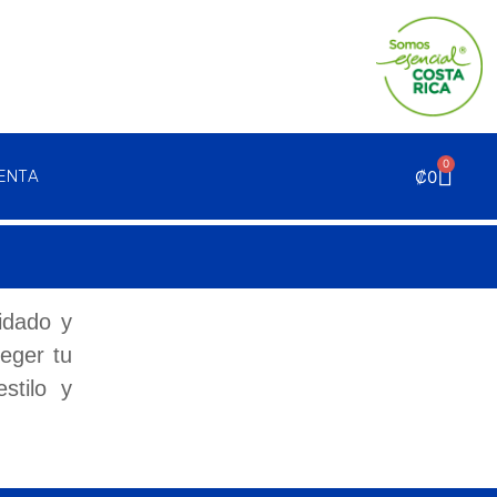
0
₡
0
UENTA
idado y
eger tu
stilo y