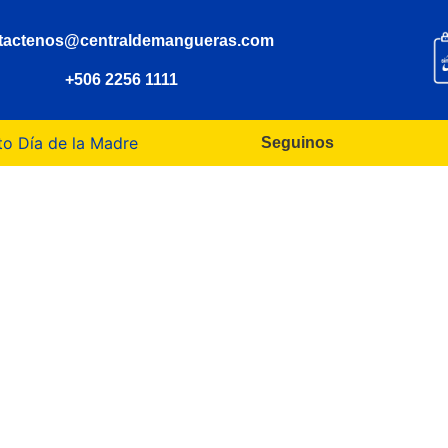
tactenos@centraldemangueras.com
+506 2256 1111
o Día de la Madre
Seguinos