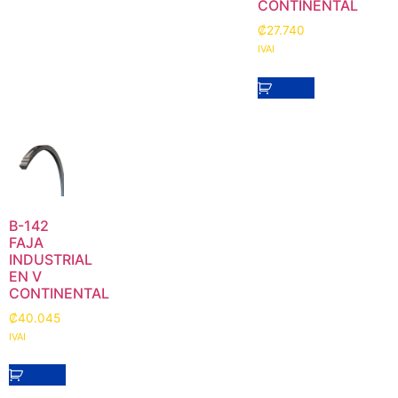
CONTINENTAL
₡
27.740
IVAI
B-142
FAJA
INDUSTRIAL
EN V
CONTINENTAL
₡
40.045
IVAI