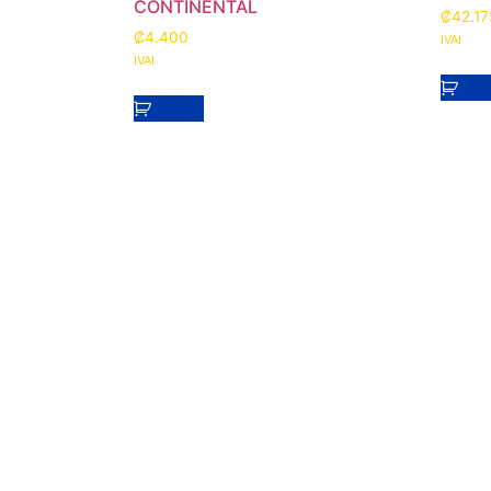
CONTINENTAL
₡
42.17
₡
4.400
IVAI
IVAI