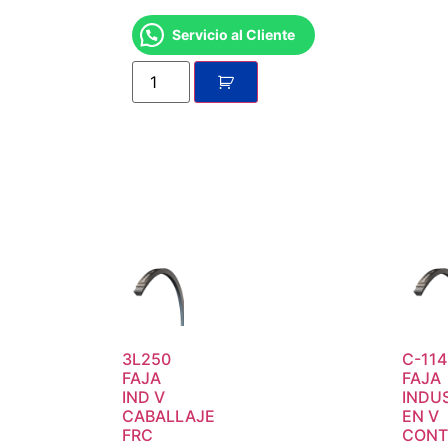
Servicio al Cliente
3L250
C-114
FAJA
FAJA
IND V
INDU
CABALLAJE
EN V
FRC
CONT