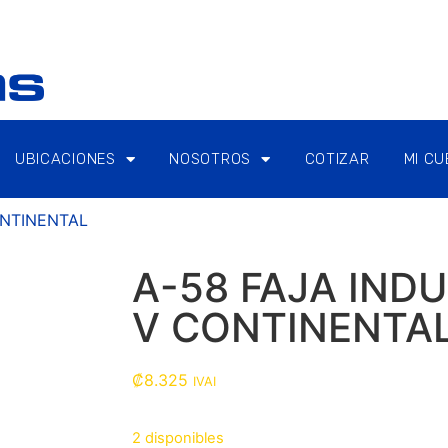
UBICACIONES
NOSOTROS
COTIZAR
MI C
ONTINENTAL
A-58 FAJA IND
V CONTINENTA
₡
8.325
IVAI
2 disponibles