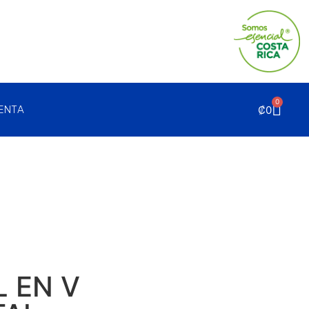
0
₡
0
UENTA
L EN V