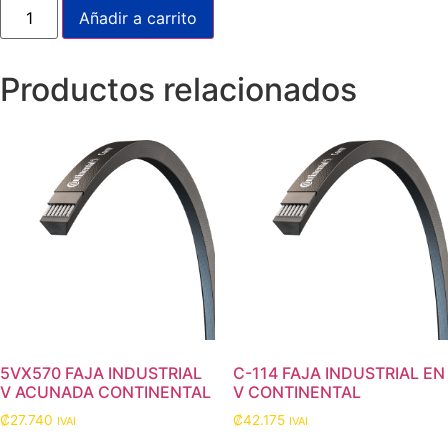
FAJA
Añadir a carrito
AUTOMOTRIZ
CONTINENTAL-
ELITE
8PK
Productos relacionados
1655
cantidad
5VX570 FAJA INDUSTRIAL
C-114 FAJA INDUSTRIAL EN
V ACUNADA CONTINENTAL
V CONTINENTAL
₡
27.740
₡
42.175
IVAI
IVAI