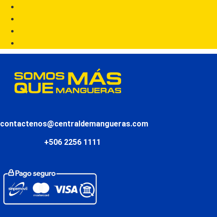
contactenos@centraldemangueras.com
+506 2256 1111