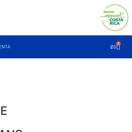
0
₡
0
UENTA
E