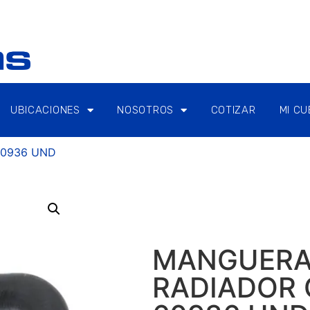
UBICACIONES
NOSOTROS
COTIZAR
MI C
60936 UND
MANGUER
RADIADOR