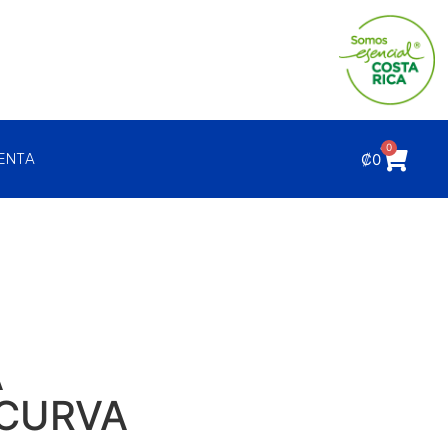
0
₡
0
UENTA
A
 CURVA