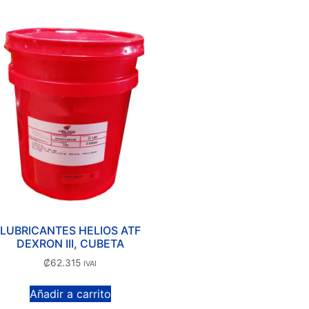
LUBRICANTES HELIOS ATF
DEXRON III, CUBETA
₡
62.315
IVAI
Añadir a carrito