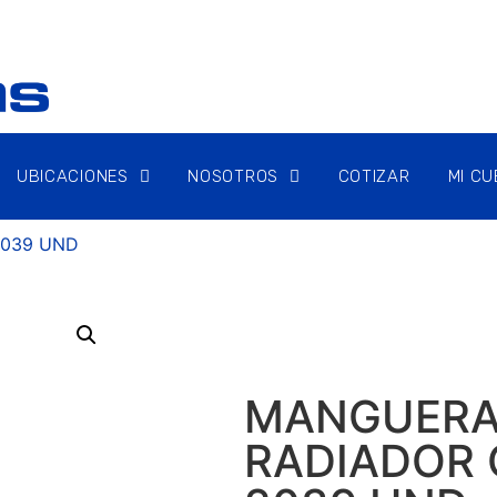
UBICACIONES
NOSOTROS
COTIZAR
MI C
2039 UND
MANGUER
RADIADOR