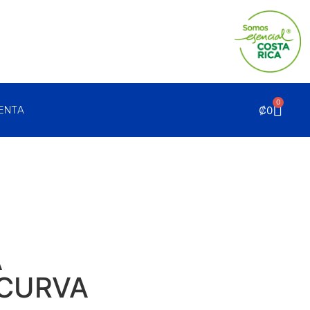
0
₡
0
UENTA
A
 CURVA