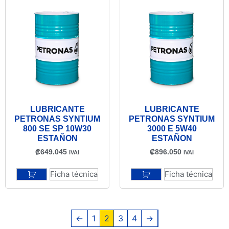
LUBRICANTE
LUBRICANTE
PETRONAS SYNTIUM
PETRONAS SYNTIUM
800 SE SP 10W30
3000 E 5W40
ESTAÑON
ESTAÑON
₡
649.045
₡
896.050
IVAI
IVAI
Ficha técnica
Ficha técnica
←
1
2
3
4
→