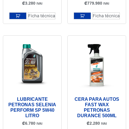
₡
3.280
₡
779.980
IVAI
IVAI
Ficha técnica
Ficha técnica
LUBRICANTE
CERA PARA AUTOS
PETRONAS SELENIA
FAST WAX
PERFORM SP 5W40
PETRONAS
LITRO
DURANCE 500ML
₡
6.780
₡
2.280
IVAI
IVAI