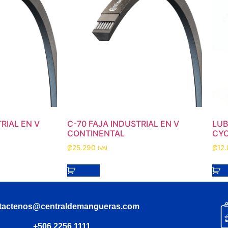
RIAL EN V
C-70 FAJA INDUSTRIAL EN V
LUB
CONTINENTAL
CYC
₡
25.290
₡
12
IVAI
tactenos@centraldemangueras.com
+506 2256 1111