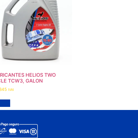
RICANTES HELIOS TWO
LE TCW3, GALON
.845
IVAI