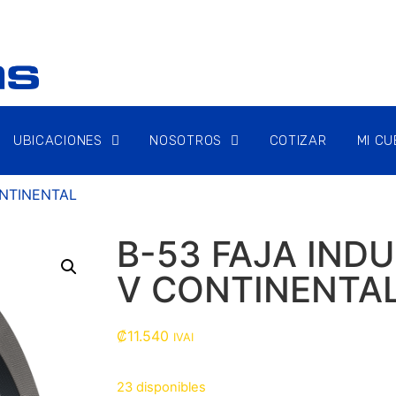
UBICACIONES
NOSOTROS
COTIZAR
MI C
ONTINENTAL
B-53 FAJA IND
V CONTINENTA
₡
11.540
IVAI
23 disponibles