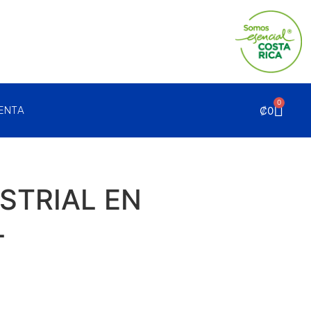
0
₡
0
UENTA
USTRIAL EN
L