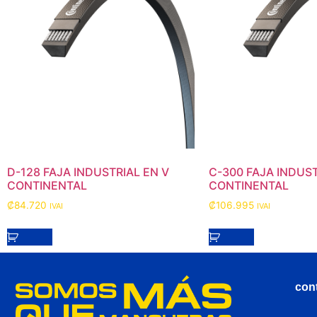
D-128 FAJA INDUSTRIAL EN V
C-300 FAJA INDUST
CONTINENTAL
CONTINENTAL
₡
84.720
₡
106.995
IVAI
IVAI
con