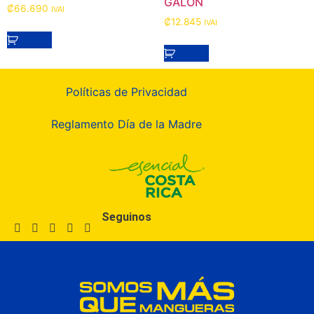
GALON
₡
66.690
IVAI
₡
12.845
IVAI
Políticas de Privacidad
Reglamento Día de la Madre
Seguinos